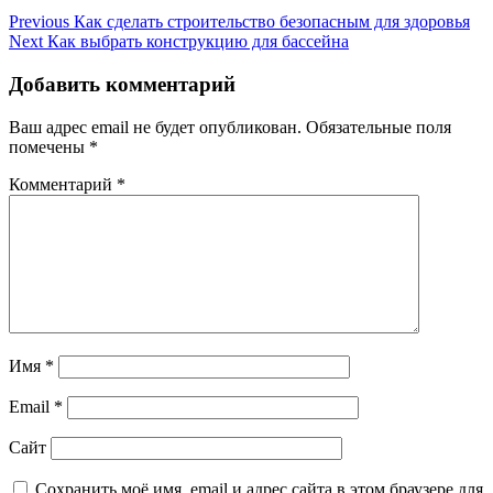
Post
Previous
Как сделать строительство безопасным для здоровья
navigation
Next
Как выбрать конструкцию для бассейна
Добавить комментарий
Ваш адрес email не будет опубликован.
Обязательные поля
помечены
*
Комментарий
*
Имя
*
Email
*
Сайт
Сохранить моё имя, email и адрес сайта в этом браузере для