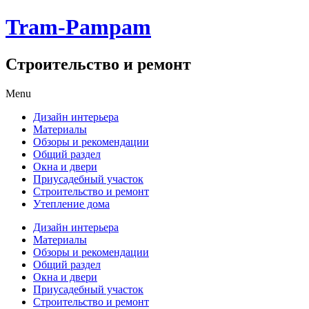
Tram-Pampam
Строительство и ремонт
Skip
Menu
to
Дизайн интерьера
content
Материалы
Обзоры и рекомендации
Общий раздел
Окна и двери
Приусадебный участок
Строительство и ремонт
Утепление дома
Дизайн интерьера
Материалы
Обзоры и рекомендации
Общий раздел
Окна и двери
Приусадебный участок
Строительство и ремонт