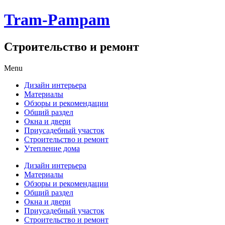
Tram-Pampam
Строительство и ремонт
Skip
Menu
to
Дизайн интерьера
content
Материалы
Обзоры и рекомендации
Общий раздел
Окна и двери
Приусадебный участок
Строительство и ремонт
Утепление дома
Дизайн интерьера
Материалы
Обзоры и рекомендации
Общий раздел
Окна и двери
Приусадебный участок
Строительство и ремонт