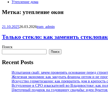
Утепление дома
Метка:
утепление окон
21.10.2025
26.03.2026
tram_admin
Только стекло: как заменить стеклопак
Поиск
Поиск
Recent Posts
Испытания свай: зачем проверять основание перед строи
Железная экономия: как закупать фланцы оптом и не прог
Искусство герметизации: как превратить дом в крепост
Вступление в СРО изыскателей во Владивостоке: как по
Цветочный подарок на годовщину свадьбы: идеи букетов 