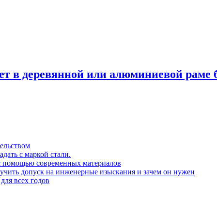
ет в деревянной или алюминиевой раме 
тельством
адать с маркой стали.
ь с помощью современных материалов
лучить допуск на инженерные изыскания и зачем он нужен
для всех годов