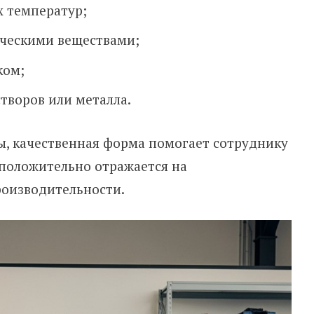
х температур;
ическими веществами;
ком;
створов или металла.
, качественная форма помогает сотруднику
о положительно отражается на
роизводительности.