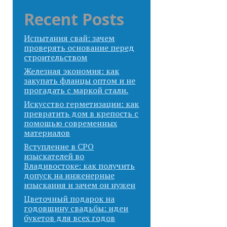
Recent Posts
Испытания свай: зачем
проверять основание перед
строительством
Железная экономия: как
закупать фланцы оптом и не
прогадать с маркой стали.
Искусство герметизации: как
превратить дом в крепость с
помощью современных
материалов
Вступление в СРО
изыскателей во
Владивостоке: как получить
допуск на инженерные
изыскания и зачем он нужен
Цветочный подарок на
годовщину свадьбы: идеи
букетов для всех годов