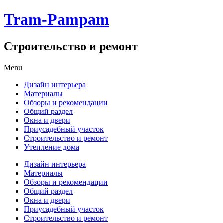
Tram-Pampam
Строительство и ремонт
Skip
Menu
to
Дизайн интерьера
content
Материалы
Обзоры и рекомендации
Общий раздел
Окна и двери
Приусадебный участок
Строительство и ремонт
Утепление дома
Дизайн интерьера
Материалы
Обзоры и рекомендации
Общий раздел
Окна и двери
Приусадебный участок
Строительство и ремонт